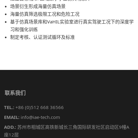
场景衍生形成海量仿真场景
海量仿真筛选极限工况和危险工况
基于仿真场景库和VaHIL实验室进行真实驾驶工况下的深度学
习和强化训练
制定考核、认证测试循环及标准
联系我们
TEL.:
+86 (0)512 668 36566
EMAIL:
info@iae-tech.com
ADD.:
苏州市相城区高铁新城长三角国际研发社区启动区9幢A
座12层